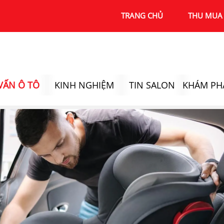
TRANG CHỦ
THU MUA 
VẤN Ô TÔ
KINH NGHIỆM
TIN SALON
KHÁM PH