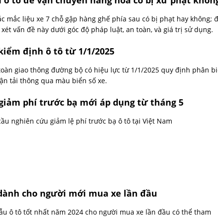
 ô tô để vận chuyển hàng hóa có bị xử phạt khôn
c mắc liệu xe 7 chỗ gập hàng ghế phía sau có bị phạt hay không; 
xét vấn đề này dưới góc độ pháp luật, an toàn, và giá trị sử dụng.
iểm định ô tô từ 1/1/2025
 toàn giao thông đường bộ có hiệu lực từ 1/1/2025 quy định phân bi
ận tải thông qua màu biển số xe.
giảm phí trước bạ mới áp dụng từ tháng 5
ầu nghiên cứu giảm lệ phí trước bạ ô tô tại Việt Nam
 dành cho người mới mua xe lần đầu
ẫu ô tô tốt nhất năm 2024 cho người mua xe lần đầu có thể tham