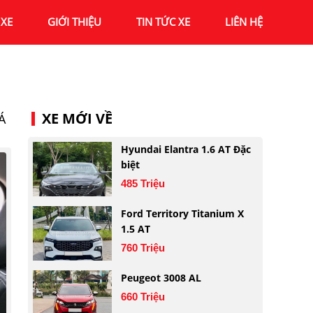
XE
GIỚI THIỆU
TIN TỨC XE
LIÊN HỆ
XE MỚI VỀ
Á
Hyundai Elantra 1.6 AT Đặc
biệt
485 Triệu
Ford Territory Titanium X
1.5 AT
760 Triệu
Peugeot 3008 AL
660 Triệu