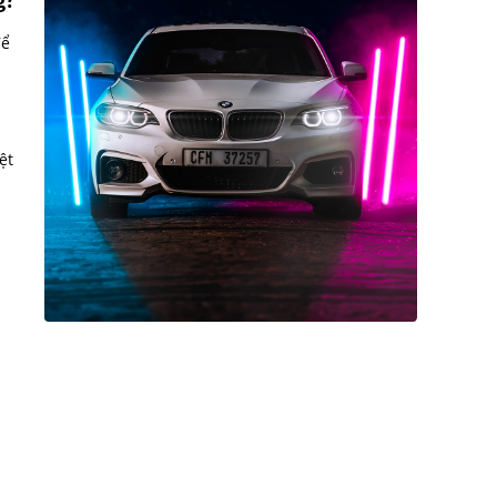
g?
để
ệt