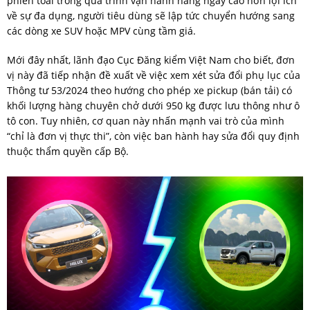
phiền toái trong quá trình vận hành hàng ngày cao hơn lợi ích
về sự đa dụng, người tiêu dùng sẽ lập tức chuyển hướng sang
các dòng xe SUV hoặc MPV cùng tầm giá.
Mới đây nhất, lãnh đạo Cục Đăng kiểm Việt Nam cho biết, đơn
vị này đã tiếp nhận đề xuất về việc xem xét sửa đổi phụ lục của
Thông tư 53/2024 theo hướng cho phép xe pickup (bán tải) có
khối lượng hàng chuyên chở dưới 950 kg được lưu thông như ô
tô con. Tuy nhiên, cơ quan này nhấn mạnh vai trò của mình
“chỉ là đơn vị thực thi”, còn việc ban hành hay sửa đổi quy định
thuộc thẩm quyền cấp Bộ.