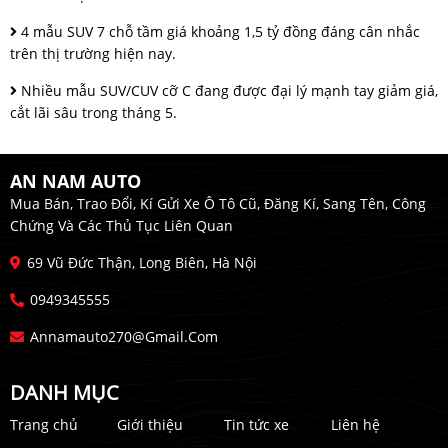
4 mẫu SUV 7 chỗ tầm giá khoảng 1,5 tỷ đồng đáng cân nhắc
trên thị trường hiện nay.
Nhiều mẫu SUV/CUV cỡ C đang được đại lý mạnh tay giảm giá,
cắt lãi sâu trong tháng 5.
AN NAM AUTO
Mua Bán, Trao Đổi, Kí Gửi Xe Ô Tô Cũ, Đăng Kí, Sang Tên, Công
Chứng Và Các Thủ Tục Liên Quan
69 Vũ Đức Thận, Long Biên, Hà Nội
0949345555
Annamauto270@gmail.com
DANH MỤC
Trang chủ
Giới thiệu
Tin tức xe
Liên hệ