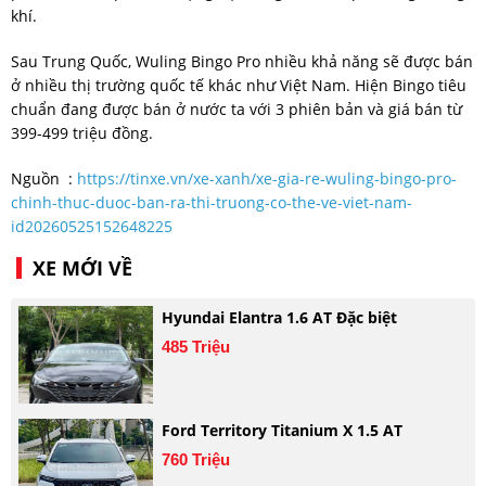
khí.
Sau Trung Quốc, Wuling Bingo Pro nhiều khả năng sẽ được bán
ở nhiều thị trường quốc tế khác như Việt Nam. Hiện Bingo tiêu
chuẩn đang được bán ở nước ta với 3 phiên bản và giá bán từ
399-499 triệu đồng.
Nguồn :
https://tinxe.vn/xe-xanh/xe-gia-re-wuling-bingo-pro-
chinh-thuc-duoc-ban-ra-thi-truong-co-the-ve-viet-nam-
id20260525152648225
XE MỚI VỀ
Hyundai Elantra 1.6 AT Đặc biệt
485 Triệu
Ford Territory Titanium X 1.5 AT
760 Triệu