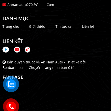
Annamauto270@gmail.com
DANH MỤC
Trang chủ
Giới thiệu
Tin tức xe
Liên hệ
LIÊN KẾT
Bản quyền thuộc về An Nam Auto -
Thiết kế bởi
Bonbanh.com - Chuyên trang mua bán ô tô
FANPAGE