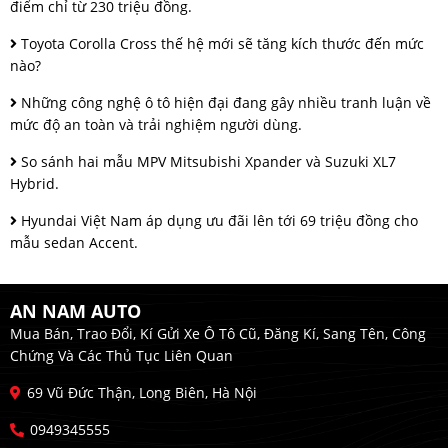
điểm chỉ từ 230 triệu đồng.
Toyota Corolla Cross thế hệ mới sẽ tăng kích thước đến mức
nào?
Những công nghệ ô tô hiện đại đang gây nhiều tranh luận về
mức độ an toàn và trải nghiệm người dùng.
So sánh hai mẫu MPV Mitsubishi Xpander và Suzuki XL7
Hybrid.
Hyundai Việt Nam áp dụng ưu đãi lên tới 69 triệu đồng cho
mẫu sedan Accent.
AN NAM AUTO
Mua Bán, Trao Đổi, Kí Gửi Xe Ô Tô Cũ, Đăng Kí, Sang Tên, Công
Chứng Và Các Thủ Tục Liên Quan
69 Vũ Đức Thận, Long Biên, Hà Nội
0949345555