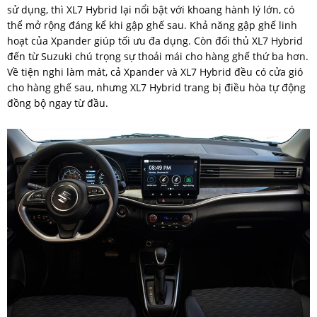
sử dụng, thì XL7 Hybrid lại nổi bật với khoang hành lý lớn, có
thể mở rộng đáng kể khi gập ghế sau. Khả năng gập ghế linh
hoạt của Xpander giúp tối ưu đa dụng. Còn đối thủ XL7 Hybrid
đến từ Suzuki chú trọng sự thoải mái cho hàng ghế thứ ba hơn.
Về tiện nghi làm mát, cả Xpander và XL7 Hybrid đều có cửa gió
cho hàng ghế sau, nhưng XL7 Hybrid trang bị điều hòa tự động
đồng bộ ngay từ đầu.