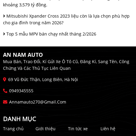
khoảng 3,579 tỷ đồng.
Mitsubishi Xpander Cross 2023 liệu còn là lựa chọn phù hợp
cho gia đình trong năm 2026?
Top 5 mẫu MPV bán chạy nhất tháng 2/2026
AN NAM AUTO
Mua Bán, Trao Đổi, Kí Gửi Xe Ô Tô Cũ, Đăng Kí, Sang Tên, Công
Chứng Và Các Thủ Tục Liên Quan
69 Vũ Đức Thận, Long Biên, Hà Nội
0949345555
Annamauto270@gmail.com
DANH MỤC
Trang chủ
Giới thiệu
Tin tức xe
Liên hệ