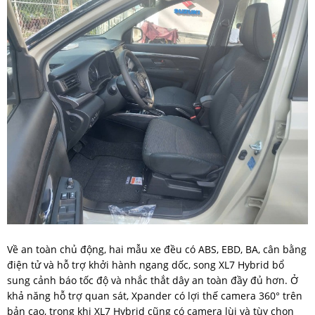
Về an toàn chủ động, hai mẫu xe đều có ABS, EBD, BA, cân bằng
điện tử và hỗ trợ khởi hành ngang dốc, song XL7 Hybrid bổ
sung cảnh báo tốc độ và nhắc thắt dây an toàn đầy đủ hơn. Ở
khả năng hỗ trợ quan sát, Xpander có lợi thế camera 360° trên
bản cao, trong khi XL7 Hybrid cũng có camera lùi và tùy chọn