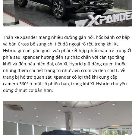
Thân xe Xpander mang nhiều đường gân nổi, hốc bánh cơ bắp
và bản Cross bổ sung chi tiết dã ngoại rõ rệt, trong khi XL
Hybrid giữ nét gân guốc vừa phải kết hợp phối màu trẻ trung.Ở
phía sau, Xpander hướng đến sự chắc chắn với cản tạo tầng
khối và đèn hậu hiện đại, còn XL Hybrid giữ dáng quen thuộc
nhưng thêm chi tiết trang trí như viền crôm và đèn chữ L. Về
trang bị hỗ trợ quan sát, Xpander có lợi thế khi cung cấp
camera 360° ở một số phiên bản, trong khi XL Hybrid chủ yếu
dừng ở mức cơ bản hơn.