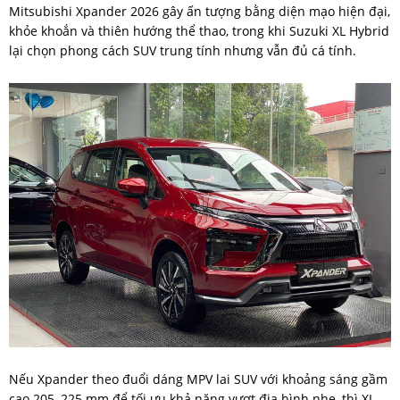
Mitsubishi Xpander 2026 gây ấn tượng bằng diện mạo hiện đại,
khỏe khoắn và thiên hướng thể thao, trong khi Suzuki XL Hybrid
lại chọn phong cách SUV trung tính nhưng vẫn đủ cá tính.
Nếu Xpander theo đuổi dáng MPV lai SUV với khoảng sáng gầm
cao 205–225 mm để tối ưu khả năng vượt địa hình nhẹ, thì XL