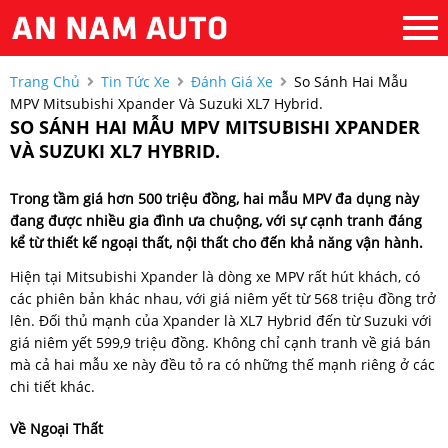
Trang Chủ
Tin Tức Xe
Đánh Giá Xe
So Sánh Hai Mẫu
MPV Mitsubishi Xpander Và Suzuki XL7 Hybrid.
SO SÁNH HAI MẪU MPV MITSUBISHI XPANDER
VÀ SUZUKI XL7 HYBRID.
Trong tầm giá hơn 500 triệu đồng, hai mẫu MPV đa dụng này
đang được nhiều gia đình ưa chuộng, với sự cạnh tranh đáng
kể từ thiết kế ngoại thất, nội thất cho đến khả năng vận hành.
Hiện tại Mitsubishi Xpander là dòng xe MPV rất hút khách, có
các phiên bản khác nhau, với giá niêm yết từ 568 triệu đồng trở
lên. Đối thủ mạnh của Xpander là XL7 Hybrid đến từ Suzuki với
giá niêm yết 599,9 triệu đồng. Không chỉ cạnh tranh về giá bán
mà cả hai mẫu xe này đều tỏ ra có những thế mạnh riêng ở các
chi tiết khác.
Về Ngoại Thất