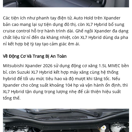
Các tiện ích như phanh tay điện tử, Auto Hold trên Xpander
bản cao mang lại sự tiện dụng đô thị, còn XL7 Hybrid bổ sung
cruise control hỗ trợ hành trình dài. Ghế ngồi Xpander đa dạng
chất liệu từ nỉ đến da kháng nhiệt, còn XL7 Hybrid dùng da pha
nỉ kết hợp bệ tỳ tay tạo cảm giác êm ái.
Về Động Cơ Và Trang Bị An Toàn
Mitsubishi Xpander 2026 sử dụng động cơ xăng 1.5L MIVEC bền
bỉ, còn Suzuki XL7 Hybrid kết hợp máy xăng cùng hệ thống
hybrid để tối ưu mức tiêu hao và độ mượt khi tăng tốc. Nếu
Xpander cho công suất khoảng 104 hp và vận hành ổn định, thì
XL7 Hybrid tận dụng trọng lượng nhẹ để cải thiện hiệu suất
tổng thể.