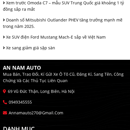
Xem trước Omoda C7 – mẫu SUV Trung Quốc giá khoảng 1 tỷ
đồng sắp ra mắt
Doanh số Mitsubishi Outlander PHEV tăng trưởng mạnh mẽ
trong năm 2025.
Xe SUV điện Ford Mustang Mach-E sắp về Việt Nam
Xe sang giảm giá sập sàn
AN NAM AUTO
Mua Bán, Trao Đổi, Kí Gửi Xe Ô Tô Cũ, Đăng Kí, Sang Tên, Công
Chứng Và Các Thủ Tục Liên Quan
69 Vũ Đức Thận, Long Biên, Hà Nội
0949345555
Annamauto270@gmail.com
DANH MỤC