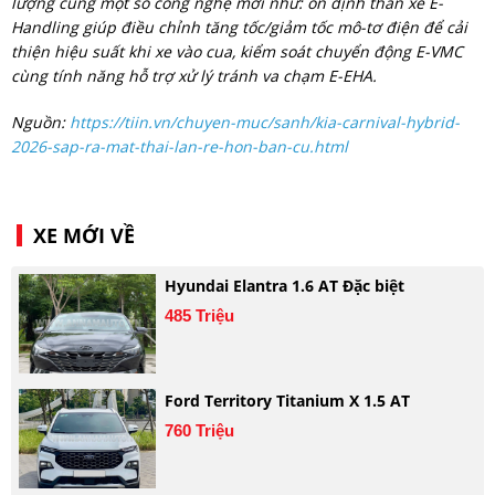
lượng cùng một số công nghệ mới như: ổn định thân xe E-
Handling giúp điều chỉnh tăng tốc/giảm tốc mô-tơ điện để cải
thiện hiệu suất khi xe vào cua, kiểm soát chuyển động E-VMC
cùng tính năng hỗ trợ xử lý tránh va chạm E-EHA.
Nguồn:
https://tiin.vn/chuyen-muc/sanh/kia-carnival-hybrid-
2026-sap-ra-mat-thai-lan-re-hon-ban-cu.html
XE MỚI VỀ
Hyundai Elantra 1.6 AT Đặc biệt
485 Triệu
Ford Territory Titanium X 1.5 AT
760 Triệu