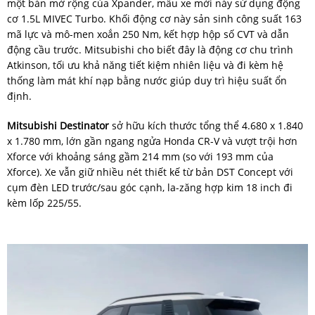
một bản mở rộng của Xpander, mẫu xe mới này sử dụng động
cơ 1.5L MIVEC Turbo. Khối động cơ này sản sinh công suất 163
mã lực và mô-men xoắn 250 Nm, kết hợp hộp số CVT và dẫn
động cầu trước. Mitsubishi cho biết đây là động cơ chu trình
Atkinson, tối ưu khả năng tiết kiệm nhiên liệu và đi kèm hệ
thống làm mát khí nạp bằng nước giúp duy trì hiệu suất ổn
định.
Mitsubishi Destinator
sở hữu kích thước tổng thể 4.680 x 1.840
x 1.780 mm, lớn gần ngang ngửa Honda CR-V và vượt trội hơn
Xforce với khoảng sáng gầm 214 mm (so với 193 mm của
Xforce). Xe vẫn giữ nhiều nét thiết kế từ bản DST Concept với
cụm đèn LED trước/sau góc cạnh, la-zăng hợp kim 18 inch đi
kèm lốp 225/55.