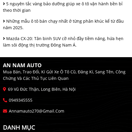
5 nguyên tắc vàng bảo dưỡng giúp xe ô tô vận hành bền bỉ
theo thời gian
Những mẫu ô tô bán chạy nhất ở từng phân khúc kể từ đầu
năm 2025.
Mazda CX-20: Tân binh SUV cỡ nhỏ đầy tiềm năng, hứa hẹn
làm sôi động thị trường Đông Nam Á.
AN NAM AUTO
Mua Bán, Trao Đổi, Kí Gửi Xe Ô Tô Cũ, Đăng Kí, Sang Tên, Công
Chứng Và Các Thủ Tục Liên Quan
69 Vũ Đức Thận, Long Biên, Hà Nội
0949345555
Annamauto270@gmail.com
DANH MỤC