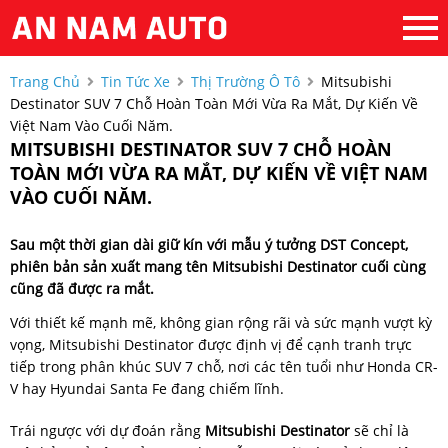
Trang Chủ
Tin Tức Xe
Thị Trường Ô Tô
Mitsubishi
Destinator SUV 7 Chỗ Hoàn Toàn Mới Vừa Ra Mắt, Dự Kiến Về
Việt Nam Vào Cuối Năm.
MITSUBISHI DESTINATOR SUV 7 CHỖ HOÀN
TOÀN MỚI VỪA RA MẮT, DỰ KIẾN VỀ VIỆT NAM
VÀO CUỐI NĂM.
Sau một thời gian dài giữ kín với mẫu ý tưởng DST Concept,
phiên bản sản xuất mang tên Mitsubishi Destinator cuối cùng
cũng đã được ra mắt.
Với thiết kế mạnh mẽ, không gian rộng rãi và sức mạnh vượt kỳ
vọng, Mitsubishi Destinator được định vị để cạnh tranh trực
tiếp trong phân khúc SUV 7 chỗ, nơi các tên tuổi như Honda CR-
V hay Hyundai Santa Fe đang chiếm lĩnh.
Trái ngược với dự đoán rằng
Mitsubishi Destinator
sẽ chỉ là