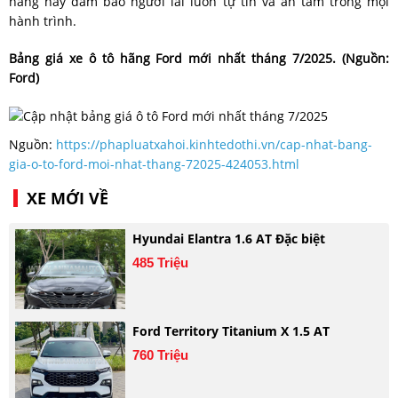
năng này đảm bảo người lái luôn tự tin và an tâm trong mọi
hành trình.
Bảng giá xe ô tô
hãng Ford mới nhất tháng 7/2025. (Nguồn:
Ford)
Nguồn:
https://phapluatxahoi.kinhtedothi.vn/cap-nhat-bang-
gia-o-to-ford-moi-nhat-thang-72025-424053.html
XE MỚI VỀ
Hyundai Elantra 1.6 AT Đặc biệt
485 Triệu
Ford Territory Titanium X 1.5 AT
760 Triệu