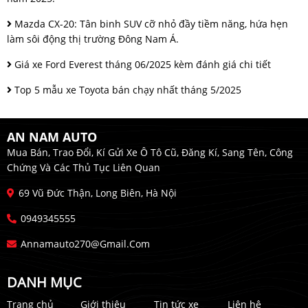
Mazda CX-20: Tân binh SUV cỡ nhỏ đầy tiềm năng, hứa hẹn
làm sôi động thị trường Đông Nam Á.
Giá xe Ford Everest tháng 06/2025 kèm đánh giá chi tiết
Top 5 mẫu xe Toyota bán chạy nhất tháng 5/2025
AN NAM AUTO
Mua Bán, Trao Đổi, Kí Gửi Xe Ô Tô Cũ, Đăng Kí, Sang Tên, Công
Chứng Và Các Thủ Tục Liên Quan
69 Vũ Đức Thận, Long Biên, Hà Nội
0949345555
Annamauto270@gmail.com
DANH MỤC
Trang chủ
Giới thiệu
Tin tức xe
Liên hệ