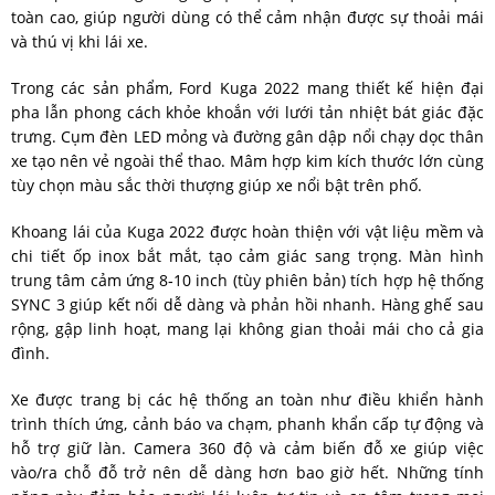
toàn cao, giúp người dùng có thể cảm nhận được sự thoải mái
và thú vị khi lái xe.
Trong các sản phẩm, Ford Kuga 2022 mang thiết kế hiện đại
pha lẫn phong cách khỏe khoắn với lưới tản nhiệt bát giác đặc
trưng. Cụm đèn LED mỏng và đường gân dập nổi chạy dọc thân
xe tạo nên vẻ ngoài thể thao. Mâm hợp kim kích thước lớn cùng
tùy chọn màu sắc thời thượng giúp xe nổi bật trên phố.
Khoang lái của Kuga 2022 được hoàn thiện với vật liệu mềm và
chi tiết ốp inox bắt mắt, tạo cảm giác sang trọng. Màn hình
trung tâm cảm ứng 8‑10 inch (tùy phiên bản) tích hợp hệ thống
SYNC 3 giúp kết nối dễ dàng và phản hồi nhanh. Hàng ghế sau
rộng, gập linh hoạt, mang lại không gian thoải mái cho cả gia
đình.
Xe được trang bị các hệ thống an toàn như điều khiển hành
trình thích ứng, cảnh báo va chạm, phanh khẩn cấp tự động và
hỗ trợ giữ làn. Camera 360 độ và cảm biến đỗ xe giúp việc
vào/ra chỗ đỗ trở nên dễ dàng hơn bao giờ hết. Những tính