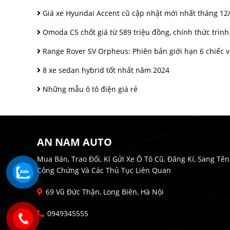
Giá xe Hyundai Accent cũ cập nhật mới nhất tháng 12
Omoda C5 chốt giá từ 589 triệu đồng, chính thức trình
Range Rover SV Orpheus: Phiên bản giới hạn 6 chiếc vớ
8 xe sedan hybrid tốt nhất năm 2024
Những mẫu ô tô điện giá rẻ
AN NAM AUTO
Mua Bán, Trao Đổi, Kí Gửi Xe Ô Tô Cũ, Đăng Kí, Sang Tên
Công Chứng Và Các Thủ Tục Liên Quan
69 Vũ Đức Thận, Long Biên, Hà Nội
0949345555