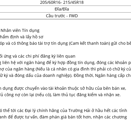
205/60R16- 215/45R18
Đĩa/Đĩa
Cầu trước - FWD
 Nhân viên Tín dụng
hẩm định và lấy hồ sơ
 và có thông báo tài trợ tín dụng (Cam kết thanh toán) gửi cho b
i ứng và các chi phí đăng ký liên quan
ng liên hệ với ngân hàng để ký hợp đồng tín dụng, đóng các khoản p
 nợ của ngân hàng (Nếu là cá nhân có gia đình thì phải có chữ ký c
chữ ký và đóng dấu của doanh nghiệp). Đồng thời, Ngân hàng cấp c
ín dụng được chuyển vào tài khoản thuộc sở hữu của bên bán xe,
 công nợ còn lại (nếu có), làm thủ tục đăng kiểm và nhận xe.
thể tới các Đại lý chính hãng của Trường Hải ở hầu hết các tỉnh
doanh để được tư vấn, đàm phán giá bán tốt hơn, nhận các chương