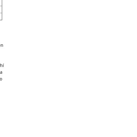
ên
hí
ủa
ho