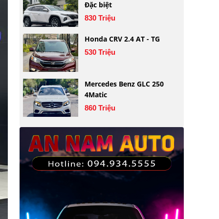
Đặc biệt
830 Triệu
Honda CRV 2.4 AT - TG
530 Triệu
Mercedes Benz GLC 250
4Matic
860 Triệu