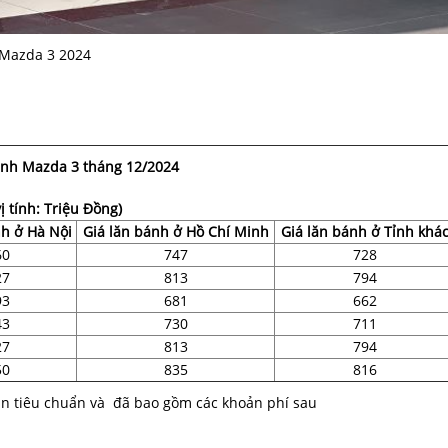
Mazda 3 2024
ánh Mazda 3 tháng 12/2024
ị tính: Triệu Đồng)
nh ở Hà Nội
Giá lăn bánh ở Hồ Chí Minh
Giá lăn bánh ở Tỉnh khá
60
747
728
27
813
794
93
681
662
43
730
711
27
813
794
50
835
816
ản tiêu chuẩn và đã bao gồm các khoản phí sau