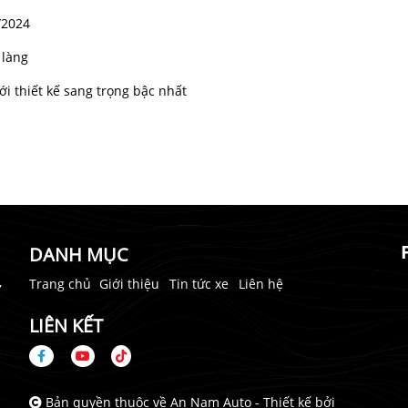
/2024
 làng
i thiết kế sang trọng bậc nhất
DANH MỤC
,
Trang chủ
Giới thiệu
Tin tức xe
Liên hệ
LIÊN KẾT
Bản quyền thuộc về An Nam Auto -
Thiết kế bởi