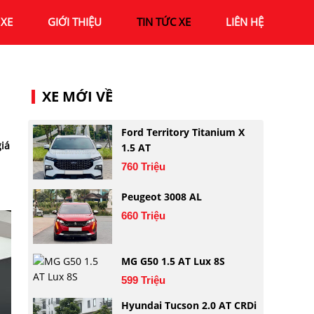
XE
GIỚI THIỆU
TIN TỨC XE
LIÊN HỆ
XE MỚI VỀ
Ford Territory Titanium X
giá
1.5 AT
760 Triệu
Peugeot 3008 AL
660 Triệu
MG G50 1.5 AT Lux 8S
599 Triệu
Hyundai Tucson 2.0 AT CRDi