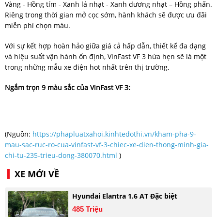
Vàng - Hồng tím - Xanh lá nhạt - Xanh dương nhạt – Hồng phấn.
Riêng trong thời gian mở cọc sớm, hành khách sẽ được ưu đãi
miễn phí chọn màu.
Với sự kết hợp hoàn hảo giữa giá cả hấp dẫn, thiết kế đa dạng
và hiệu suất vận hành ổn định, VinFast VF 3 hứa hẹn sẽ là một
trong những mẫu xe điện hot nhất trên thị trường.
Ngắm trọn 9 màu sắc của VinFast VF 3:
(Nguồn:
https://phapluatxahoi.kinhtedothi.vn/kham-pha-9-
mau-sac-ruc-ro-cua-vinfast-vf-3-chiec-xe-dien-thong-minh-gia-
chi-tu-235-trieu-dong-380070.html
)
XE MỚI VỀ
Hyundai Elantra 1.6 AT Đặc biệt
485 Triệu