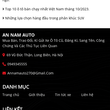
Top 10 ô tô bán chạy nhất Việt Nam tháng 10/2023.
Những lựa chọn hàng đầu trong phân khúc SUV
AN NAM AUTO
Mua Bán, Trao Đổi, Kí Gửi Xe Ô Tô Cũ, Đăng Kí, Sang Tên, Công
Chứng Và Các Thủ Tục Liên Quan
69 Vũ Đức Thận, Long Biên, Hà Nội
0949345555
Annamauto270@gmail.com
DANH MỤC
Trang chủ
Giới thiệu
Tin tức xe
Liên hệ
LIÊN KẾT