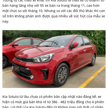
Tương tự các mẫu xe khác thì Kia Soluto là mẫu xe có doanh số
bán hàng tăng nhẹ với 95 xe bán ra trong tháng 11, cao hơn
một chút so với tháng 10. Nhưng so với các đối thủ khác thì con
số trên không phản ánh được quá nhiều về sức hút của mẫu xe
này.
Kia Soluto từ lâu chưa có phiên bản cập nhật nào đáng kể, xe
hiện có mức giá bán khá rẻ từ 386 - 482 triệu đồng cho 4 phiên
bản. Lợi thế của Kia Soluto đến từ không gian nội thất có phần