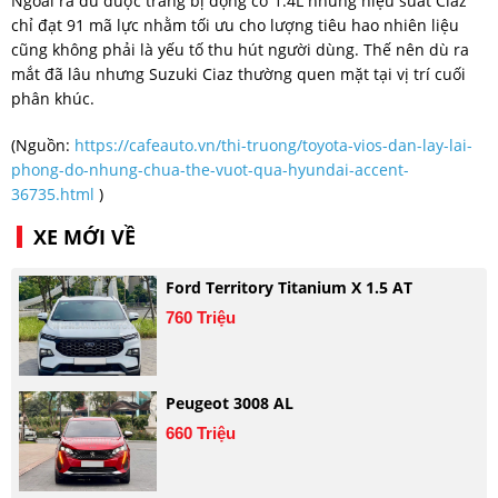
Ngoài ra dù được trang bị động cơ 1.4L nhưng hiệu suất Ciaz
chỉ đạt 91 mã lực nhằm tối ưu cho lượng tiêu hao nhiên liệu
cũng không phải là yếu tố thu hút người dùng. Thế nên dù ra
mắt đã lâu nhưng Suzuki Ciaz thường quen mặt tại vị trí cuối
phân khúc.
(Nguồn:
https://cafeauto.vn/thi-truong/toyota-vios-dan-lay-lai-
phong-do-nhung-chua-the-vuot-qua-hyundai-accent-
36735.html
)
XE MỚI VỀ
Ford Territory Titanium X 1.5 AT
760 Triệu
Peugeot 3008 AL
660 Triệu