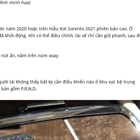
Ảnh minh họa)
ước năm 2020 hoặc trên mẫu KIA Sorento 2021 phiên bản cao. Ở
ã khởi động. Khi có thể điều chỉnh, tài xế chỉ cần giữ phanh, sau đ
à nút ấn, nằm trên núm xoay.
ười lái không thấy bất kỳ cần điều khiển nào ở khu vực bệ trung
ơ bản gồm P,R,N,D.