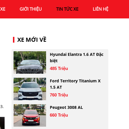
XE
GIỚI THIỆU
TIN TỨC XE
LIÊN HỆ
XE MỚI VỀ
Hyundai Elantra 1.6 AT Đặc
biệt
485 Triệu
Ford Territory Titanium X
1.5 AT
760 Triệu
3.
Peugeot 3008 AL
660 Triệu