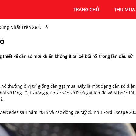
TRANG CHỦ
THU MUA 
Dùng Nhất Trên Xe Ô Tô
TÔ
thiết kế cần số mới khiến không ít tài xế bối rối trong lần đầu sử
 nó thường ở vị trí giống cần gạt mưa. Đây là một dạng cần số điện
hải vô lăng. Gạt xuống giúp xe vào số D và gạt lên để về N hoặc lùi.
ố.
e Mercedes sau năm 2015 và các dòng xe Mỹ cũ như Ford Escape 200