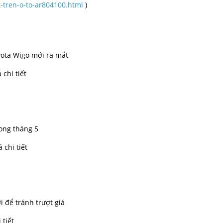
t-tren-o-to-ar804100.html
)
ota Wigo mới ra mắt
chi tiết
rong tháng 5
 chi tiết
 để tránh trượt giá
 tiết